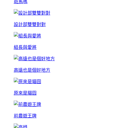
斑馬嗎
設計部雙雙對對
組長與愛將
高遠也是個好地方
原來是貓囧
前農遊王牌