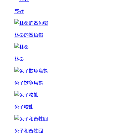
亮妤
林桑的鯊魚帽
林桑
兔子欺負烏龜
兔子咬熊
兔子和畜牲囧