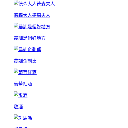
德森大人德森夫人
農訓是個好地方
農訓企劃桌
葡萄紅酒
敬酒