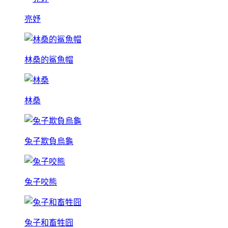
亮妤
林桑的鯊魚帽
林桑
兔子欺負烏龜
兔子咬熊
兔子和畜牲囧