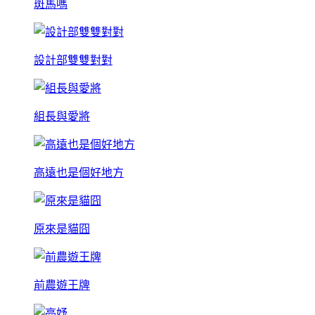
斑馬嗎
設計部雙雙對對
組長與愛將
高遠也是個好地方
原來是貓囧
前農遊王牌