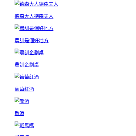
德森大人德森夫人
農訓是個好地方
農訓企劃桌
葡萄紅酒
敬酒