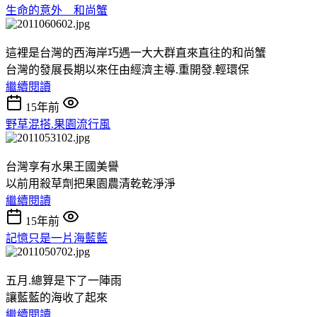
生命的意外__和尚蟹
這裡是台灣的西海岸巧遇一大大群直來直往的和尚蟹
台灣的發展長期以來任由經濟主導.重開發.輕環保
繼續閱讀
15年前
野草混搭.果園流行風
台灣享有水果王國美譽
以前用殺草劑把果園農清乾乾淨淨
繼續閱讀
15年前
記憶只是一片海藍藍
五月.總算是下了一陣雨
讓藍藍的海收了起來
繼續閱讀