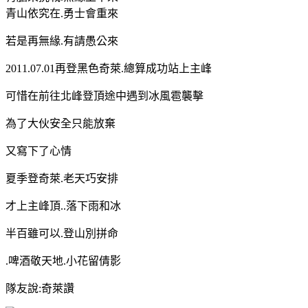
青山依究在
.
勇士會重來
若是再無緣
.
有請愚公來
2011.07.01
再登黑色奇萊
.
總算成功站上主峰
可惜在前往北峰登頂途中遇到冰風雹襲擊
為了大伙安全只能放棄
又寫下了心情
夏季登奇萊
.
老天巧安排
才上主峰頂
..
落下雨和冰
半百雖可以
.
登山別拼命
.
啤酒敬天地
.
小花留倩影
隊友說:奇萊讚