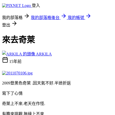
登入
我的部落格
我的部落格後台
我的帳號
登出
來去奇萊
ARKILA
15年前
2009
登黑色奇萊
.
因天氣不好
.
半途折返
寫下了心情
奇萊上不來
.
老天在作怪
.
有膽來挑戰
.
無緣上不來